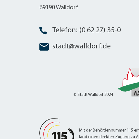
W
Termine
69190 Walldorf
W
Veranstaltungskalender
W
Was erledige ich wo?
Wegbeschreibung
Telefon: (0 62 27) 35-0
Zahlen und Fakten
stadt@walldorf.de
© Stadt Walldorf 2024
Mit der Behördennummer 115 erh
land einen direkten Zugang zu A