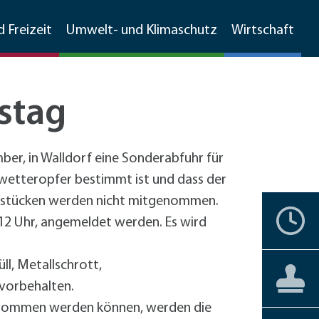
d Freizeit
Umwelt- und Klimaschutz
Wirtschaft
stag
Walldorfer Rundschau
Ehrenamtskompass
Natur
Umweltschutz
Branchenverzeichnis
r, in Walldorf eine Sonderabfuhr für
Grünschnitt, Sammelboxen,
Partnerstädte
Bürgerengagement
Stadtgeschichte
Natur
MetropolPark Wiesloch-Walldorf
Unwetteropfer bestimmt ist und dass der
Gemarkungsputz
undstücken werden nicht mitgenommen.
Lärmaktionsplan
nstbetriebe
Historisches Walldorf
Storchenwiese
Termine
Ehrenbürger
Vereine
Liebenswertes
Förderprogramme
, 12 Uhr, angemeldet werden. Es wird
Boden- und Wasserschutz
förderprogramme Gewerbe
Luftbilder
Wälder
+
Hochholz
Jüdisches Leben
Staatswald
Private Haushalte
l, Metallschrott,
Barrierefreiheit
Aktuelles
Aktuelles
Bürgerservice
Reilinger Eck,
Gewerbe
straße Kleinfeldweg
vorbehalten.
Vereine
kehrskonzept
Gebärdensprache
genommen werden können, werden die