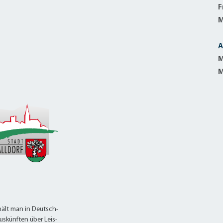
alldorf-Süd 1. BA
F
alldorf-Süd 2. BA
M
ohnungsbauförderung
A
M
M
ält man in Deutsch-
uskünften über Leis-