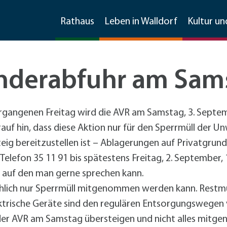
Rathaus
Leben in Walldorf
Kultur un
onderabfuhr am Sam
Stellenangebote
Imagefilm
Feste
Bauen und Sanieren
Wirtschaftsförderung
ngenen Freitag wird die AVR am Samstag, 3. Septembe
Frühlingsfest
Sanierungsmanagement
Kontakt und Information
Ratsinfosystem
Soziale Dienste
Freizeit und mehr
Invasive Arten
Material, Formulare, Downloads
rauf hin, dass diese Aktion nur für den Sperrmüll der 
Gewerbegebietsfest
Förderprogramme Bauen und Sanieren
Kommunikation
teig bereitzustellen ist – Ablagerungen auf Privatgr
Jubiläumsfest 125 Jahre Stadtrechte
Förderprogramme
+
Für Klei
Freizeiteinrichtungen
Weitere Infos
Partner der Wirtschaft
Gemeinderat & Ausschüsse
Kirchen
Übernachtungen
Mobilität
 Telefon 35 11 91 bis spätestens Freitag, 2. September
Spargelmarkt
Umwelt
Existenzgründung und -sicherung
Vereine
Asiatische Tigermücke
Formulare und Downloads
tadtmarketingkonzept
 auf den man gerne sprechen kann.
Straßenkerwe
Beschäftigungsförderung
Sonstige Schulen
Große Drüsenameise
Datenschutzhinweise im
arkmöglichkeiten
Fußverkehr
hlich nur Sperrmüll mitgenommen werden kann. Restmül
Sitzungen
Friedhof
Gaststätten
Stadtmarketing
Walldorfer Kulturnacht
Stadtmarketing
Spielplätze
ochenmarkt
Radverkehr
+
Fahrrad
ktrische Geräte sind den regulären Entsorgungswegen 
Datenschutzhinweise zur
Radver
CarSharing
Unternehmensbefragung
 der AVR am Samstag übersteigen und nicht alles mit