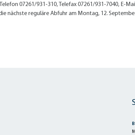
Radserv
ÖPNV
+
Parken
 Telefon 07261/931-310, Telefax 07261/931-7040, E-
Förderprogramme Mobilität
ie nächste reguläre Abfuhr am Montag, 12. Septembe
Veranstaltungskalender
Veranstaltungskalender
Veranstaltungskalender
Veranstaltungskalender
Veranstaltungskalender
usschreibungen
auanträge
ebauungspläne
lächennutzungsplan
odenrichtwerte
ärmaktionsplan
inzelhandelskonzept
B
lanoffenlagen
M