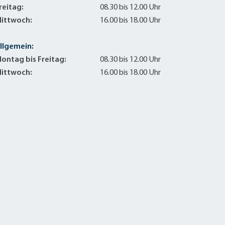
Sanierung zum
reitag:
08.30 bis 12.00 Uhr
Starkregen- 
ittwoch:
16.00 bis 18.00 Uhr
Stecker-Solar
Thermische So
llgemein:
Wallbox absei
ontag bis Freitag:
08.30 bis 12.00 Uhr
Elektrische un
ittwoch:
16.00 bis 18.00 Uhr