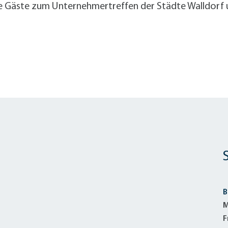
e Gäste zum Unternehmertreffen der Städte Walldorf u
B
M
F