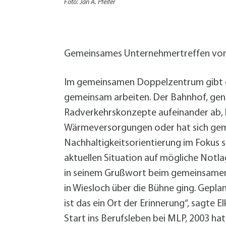
W
Termine
Foto: Jan A. Pfeifer
W
Veranstaltungskalender
W
Was erledige ich wo?
Wegbeschreibung
Gemeinsames Unternehmertreffen von 
Zahlen und Fakten
Im gemeinsamen Doppelzentrum gibt es
gemeinsam arbeiten. Der Bahnhof, genau
Radverkehrskonzepte aufeinander ab, 
Wärmeversorgungen oder hat sich gem
Nachhaltigkeitsorientierung im Fokus st
aktuellen Situation auf mögliche Notl
in seinem Grußwort beim gemeinsamen 
in Wiesloch über die Bühne ging. Geplan
ist das ein Ort der Erinnerung“, sagte 
Start ins Berufsleben bei MLP, 2003 ha