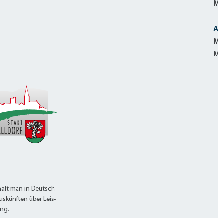
M
A
M
M
ält man in Deutsch-
uskünften über Leis-
ung.