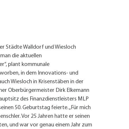
Sanierung zum
Starkregen- 
Stecker-Solar
Thermische So
Wallbox absei
Elektrische un
er Städte Walldorf und Wiesloch
 man die aktuellen
er“, plant kommunale
worben, in dem Innovations- und
auch Wiesloch in Krisenstäben in der
ocher Oberbürgermeister Dirk Elkemann
uptsitz des Finanzdienstleisters MLP
einen 50. Geburtstag feierte. „Für mich
enschler. Vor 25 Jahren hatte er seinen
iten, und war vor genau einem Jahr zum