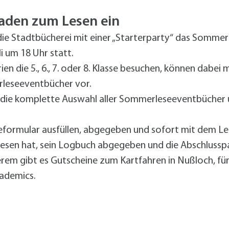
alldorf-Süd 1. BA
alldorf-Süd 2. BA
aden zum Lesen ein
ohnungsbauförderung
e Stadtbücherei mit einer „Starterparty“ das Sommere
i um 18 Uhr statt.
n die 5., 6., 7. oder 8. Klasse besuchen, können dabei 
leseeventbücher vor.
die komplette Auswahl aller Sommerleseeventbücher un
formular ausfüllen, abgegeben und sofort mit dem Les
lesen hat, sein Logbuch abgegeben und die Abschlussp
rem gibt es Gutscheine zum Kartfahren in Nußloch, fü
cademics.