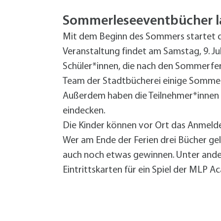
W
Termine
W
Veranstaltungskalender
Sommerleseeventbücher l
W
Was erledige ich wo?
Mit dem Beginn des Sommers startet di
Wegbeschreibung
Veranstaltung findet am Samstag, 9. Jul
Zahlen und Fakten
Schüler*innen, die nach den Sommerferie
Team der Stadtbücherei einige Sommer
Außerdem haben die Teilnehmer*innen 
eindecken.
Die Kinder können vor Ort das Anmelde
Wer am Ende der Ferien drei Bücher ge
auch noch etwas gewinnen. Unter ande
Eintrittskarten für ein Spiel der MLP A