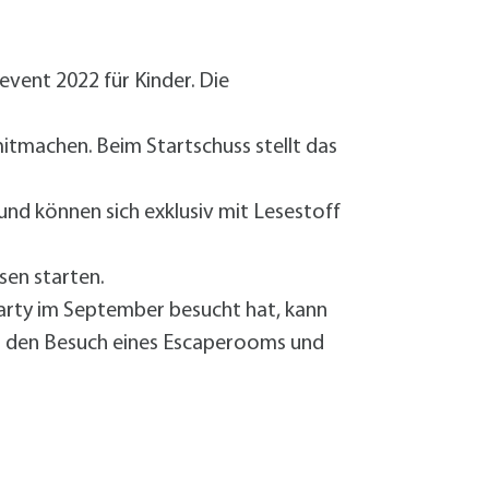
Sanierung zum
Starkregen- 
Stecker-Solar
vent 2022 für Kinder. Die
Thermische So
Wallbox absei
mitmachen. Beim Startschuss stellt das
Elektrische un
d können sich exklusiv mit Lesestoff
en starten.
arty im September besucht hat, kann
r den Besuch eines Escaperooms und