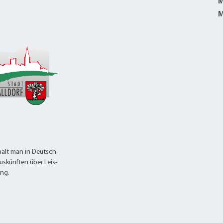
M
M
ält man in Deutsch-
uskünften über Leis-
ung.