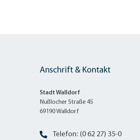
W
Termine
W
Veranstaltungskalender
W
Was erledige ich wo?
Wegbeschreibung
Zahlen und Fakten
Anschrift & Kontakt
Stadt Walldorf
Nußlocher Straße 45
69190 Walldorf
Telefon: (0 62 27) 35-0