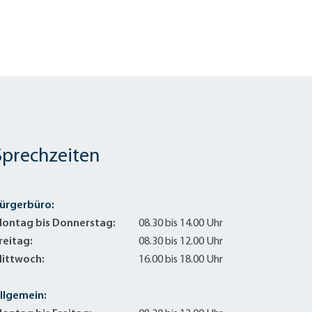
Sanierung zum
Starkregen- 
Stecker-Solar
Thermische So
Wallbox absei
Elektrische un
Sprechzeiten
ürgerbüro:
ontag bis Donnerstag:
08.30 bis 14.00 Uhr
reitag:
08.30 bis 12.00 Uhr
ittwoch:
16.00 bis 18.00 Uhr
llgemein: