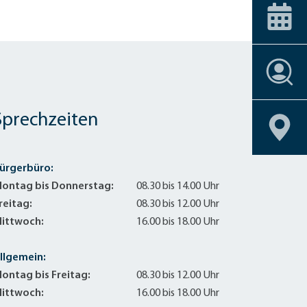
ice-Stationen
Alle Förderprogramme
+
Carsharing
 am Bahnhof
Veranstaltungskalender
Dachbegrünu
Effizient heiz
Einbruchschu
Stellenangebote
Entsiegelung
Stellenangebote
Stellenangebote
Stellenangebote
Stellenangebote
Geoportal
Geoportal
Geoportal
Geoportal
Fahrrad-Shop
Stellenangebote
Geoportal
Fassadenbegr
Sprechzeiten
Geoportal
Gebäudehülle
Geschirrmobil
ürgerbüro:
Kontrollierte 
ontag bis Donnerstag:
08.30 bis 14.00 Uhr
Lastenrad
reitag:
08.30 bis 12.00 Uhr
Neubau eines 
ittwoch:
16.00 bis 18.00 Uhr
Photovoltaik 
Photovoltaik
llgemein:
Photovoltaik
ontag bis Freitag:
08.30 bis 12.00 Uhr
Regenwassern
ittwoch:
16.00 bis 18.00 Uhr