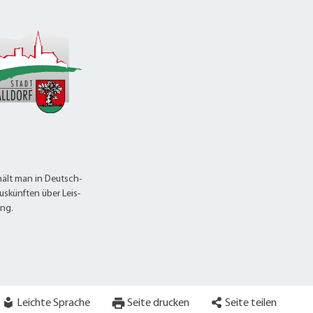
alldorf-Süd 1. BA
alldorf-Süd 2. BA
ohnungsbauförderung
ält man in Deutsch-
uskünften über Leis-
ung.
Leichte Sprache
Seite drucken
Seite teilen