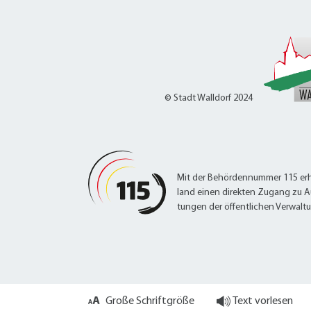
W
Termine
W
Veranstaltungskalender
W
Was erledige ich wo?
Wegbeschreibung
Zahlen und Fakten
© Stadt Walldorf 2024
Mit der Behördennummer 115 erh
land einen direkten Zugang zu A
tungen der öffentlichen Verwalt
Große Schriftgröße
Text vorlesen