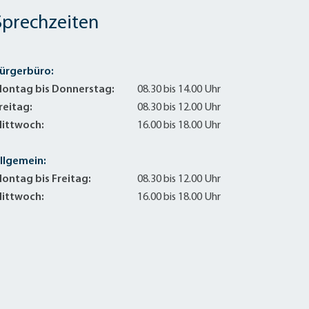
Sanierung zum
Starkregen- 
Sprechzeiten
Stecker-Solar
Thermische So
ürgerbüro:
Wallbox absei
ontag bis Donnerstag:
08.30 bis 14.00 Uhr
Elektrische un
reitag:
08.30 bis 12.00 Uhr
ittwoch:
16.00 bis 18.00 Uhr
llgemein:
ontag bis Freitag:
08.30 bis 12.00 Uhr
ittwoch:
16.00 bis 18.00 Uhr