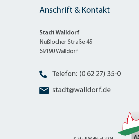
W
Termine
W
Anschrift & Kontakt
Veranstaltungskalender
W
Was erledige ich wo?
Wegbeschreibung
Stadt Walldorf
Zahlen und Fakten
Nußlocher Straße 45
69190 Walldorf
Telefon: (0 62 27) 35-0
stadt@walldorf.de
© Stadt Walldorf 2024