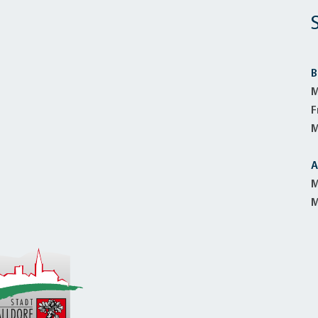
alldorf-Süd 1. BA
alldorf-Süd 2. BA
ohnungsbauförderung
B
M
F
M
A
M
M