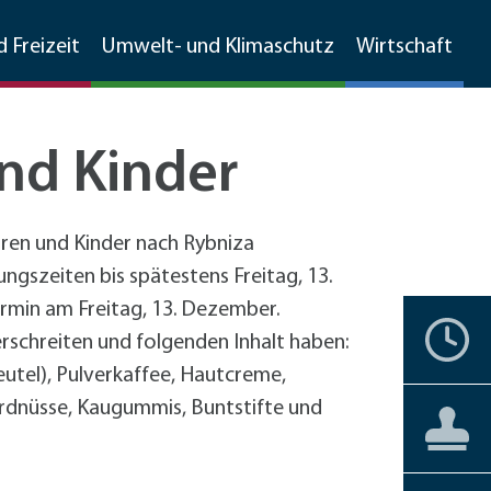
d Freizeit
Umwelt- und Klimaschutz
Wirtschaft
nd Kinder
Walldorfer Rundschau
Ehrenamtskompass
Natur
Umweltschutz
Branchenverzeichnis
ren und Kinder nach Rybniza
Grünschnitt, Sammelboxen,
Partnerstädte
Bürgerengagement
Stadtgeschichte
Natur
MetropolPark Wiesloch-Walldorf
ngszeiten bis spätestens Freitag, 13.
Gemarkungsputz
rmin am Freitag, 13. Dezember.
Lärmaktionsplan
nstbetriebe
Historisches Walldorf
Storchenwiese
Termine
Ehrenbürger
Vereine
Liebenswertes
Förderprogramme
erschreiten und folgenden Inhalt haben:
Boden- und Wasserschutz
förderprogramme Gewerbe
Luftbilder
Wälder
+
Hochholz
utel), Pulverkaffee, Hautcreme,
Jüdisches Leben
Staatswald
Private Haushalte
Erdnüsse, Kaugummis, Buntstifte und
Barrierefreiheit
Aktuelles
Aktuelles
Bürgerservice
Reilinger Eck,
Gewerbe
straße Kleinfeldweg
Vereine
kehrskonzept
Gebärdensprache