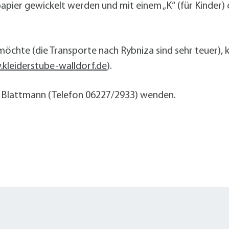
Radserv
ÖPNV
+
Parken
papier gewickelt werden und mit einem „K“ (für Kinder) 
Förderprogramme Mobilität
 möchte (die Transporte nach Rybniza sind sehr teuer),
kleiderstube-walldorf.de
).
Veranstaltungskalender
Veranstaltungskalender
Veranstaltungskalender
Veranstaltungskalender
Veranstaltungskalender
e Blattmann (Telefon 06227/2933) wenden.
usschreibungen
auanträge
ebauungspläne
lächennutzungsplan
odenrichtwerte
ärmaktionsplan
inzelhandelskonzept
lanoffenlagen