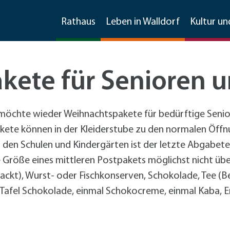
Rathaus
Leben in Walldorf
Kultur un
ete für Senioren u
Stellenangebote
Imagefilm
Feste
Bauen und Sanieren
Wirtschaftsförderung
 möchte wieder Weihnachtspakete für bedürftige Senio
Frühlingsfest
Sanierungsmanagement
Kontakt und Information
Ratsinfosystem
Soziale Dienste
Freizeit und mehr
Invasive Arten
Material, Formulare, Downloads
akete können in der Kleiderstube zu den normalen Öffnu
Gewerbegebietsfest
Förderprogramme Bauen und Sanieren
Kommunikation
den Schulen und Kindergärten ist der letzte Abgabete
Jubiläumsfest 125 Jahre Stadtrechte
Förderprogramme
+
Für Klei
Freizeiteinrichtungen
Weitere Infos
Partner der Wirtschaft
Gemeinderat & Ausschüsse
Kirchen
Übernachtungen
Mobilität
ie Größe eines mittleren Postpakets möglichst nicht üb
Spargelmarkt
Umwelt
Existenzgründung und -sicherung
Vereine
Asiatische Tigermücke
Formulare und Downloads
tadtmarketingkonzept
ckt), Wurst- oder Fischkonserven, Schokolade, Tee (Be
Straßenkerwe
Beschäftigungsförderung
Sonstige Schulen
Große Drüsenameise
Datenschutzhinweise im
arkmöglichkeiten
Fußverkehr
e Tafel Schokolade, einmal Schokocreme, einmal Kaba, 
Sitzungen
Friedhof
Gaststätten
Stadtmarketing
Walldorfer Kulturnacht
Stadtmarketing
Spielplätze
ochenmarkt
Radverkehr
+
Fahrrad
Datenschutzhinweise zur
Radver
CarSharing
Unternehmensbefragung