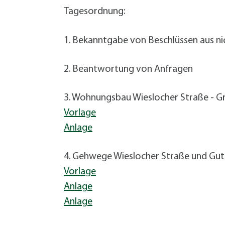
W
Termine
Tagesordnung:
W
Veranstaltungskalender
W
Was erledige ich wo?
1. Bekanntgabe von Beschlüssen aus ni
Wegbeschreibung
Zahlen und Fakten
2. Beantwortung von Anfragen
3. Wohnungsbau Wieslocher Straße - G
Vorlage
Anlage
4. Gehwege Wieslocher Straße und Gut
Vorlage
Anlage
Anlage