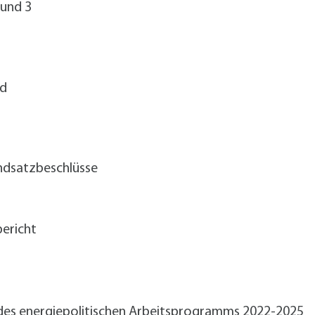
 und 3
nd
undsatzbeschlüsse
bericht
 des energiepolitischen Arbeitsprogramms 2022-2025