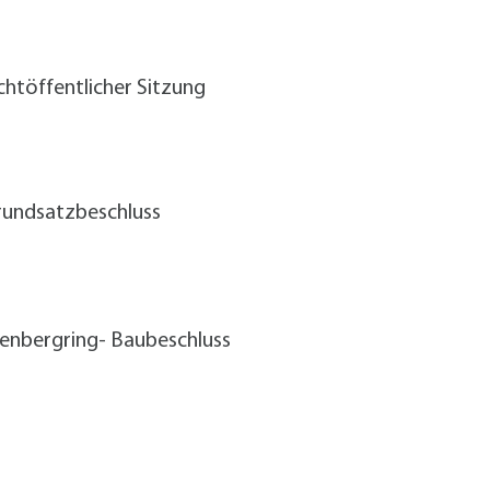
alldorf-Süd 1. BA
alldorf-Süd 2. BA
ohnungsbauförderung
chtöffentlicher Sitzung
rundsatzbeschluss
enbergring- Baubeschluss